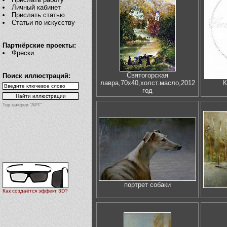
Личный кабинет
Прислать статью
Статьи по искусству
Партнёрские проекты:
Фрески
Святогорская
Поиск иллюстраций:
лавра,70х40,холст.масло,2012
К
год
Top галереи "АРТ"
портрет собаки
Как создаётся эффект 3D?