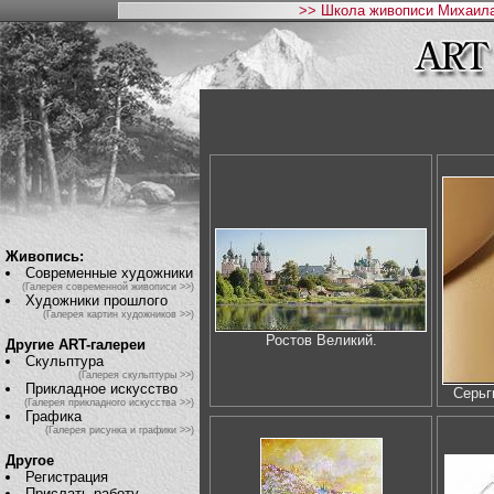
>> Школа живописи Михаила
Живопись:
Современные художники
(Галерея современной живописи >>)
Художники прошлого
(Галерея картин художников >>)
Ростов Великий.
Другие ART-галереи
Скульптура
(Галерея скульптуры >>)
Прикладное искусство
Серь
(Галерея прикладного искусства >>)
Графика
(Галерея рисунка и графики >>)
Другое
Регистрация
Прислать работу