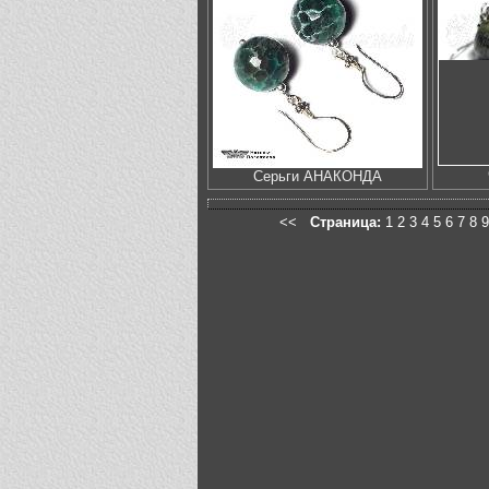
Серьги АНАКОНДА
<<
Страница:
1
2
3
4
5
6
7
8
9