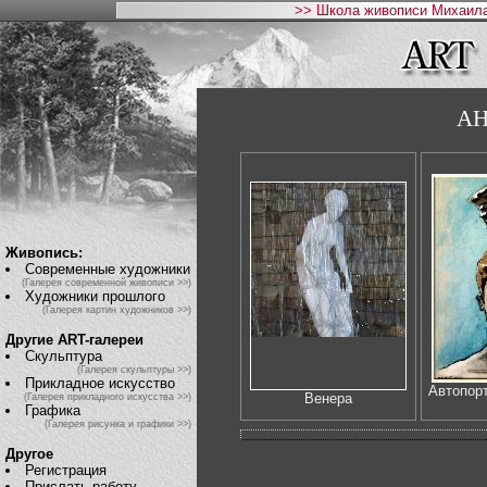
>> Школа живописи Михаила
АН
Живопись:
Современные художники
(Галерея современной живописи >>)
Художники прошлого
(Галерея картин художников >>)
Другие ART-галереи
Скульптура
(Галерея скульптуры >>)
Прикладное искусство
Автопорт
Венера
(Галерея прикладного искусства >>)
Графика
(Галерея рисунка и графики >>)
Другое
Регистрация
Прислать работу