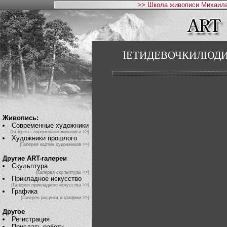
>> Школа живописи Михаила
lЕТИДЕВОЧКИЛЮД
Живопись:
Современные художники
(Галерея современной живописи >>)
Художники прошлого
(Галерея картин художников >>)
Другие ART-галереи
Скульптура
(Галерея скульптуры >>)
Прикладное искусство
(Галерея прикладного искусства >>)
Графика
(Галерея рисунка и графики >>)
Другое
Регистрация
Прислать работу