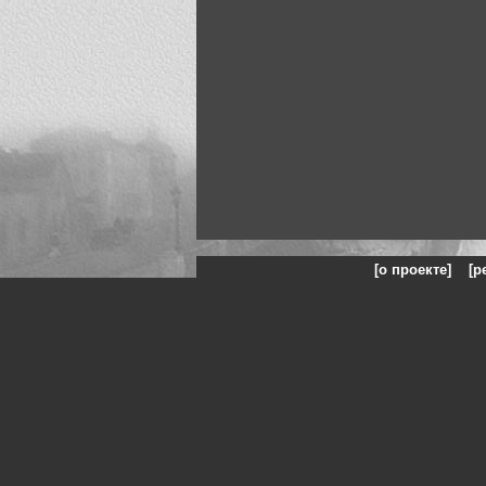
[о проекте]
[р
Искусство, живопись и фото: на сайте представлены гал
Жанры: Пейзаж, портрет, ню, природа, модели, реклама, панорамы, чё
©
Art
and
Photo
Искусство,
живопись
Art and photo - искусство - картины и фото 108-229-242-232-228-229-226
253-