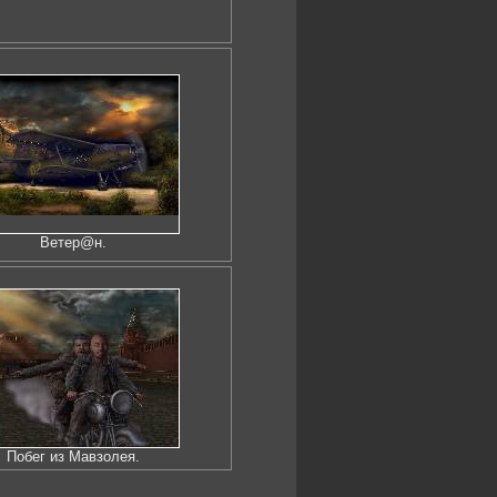
Ветер@н.
Побег из Мавзолея.