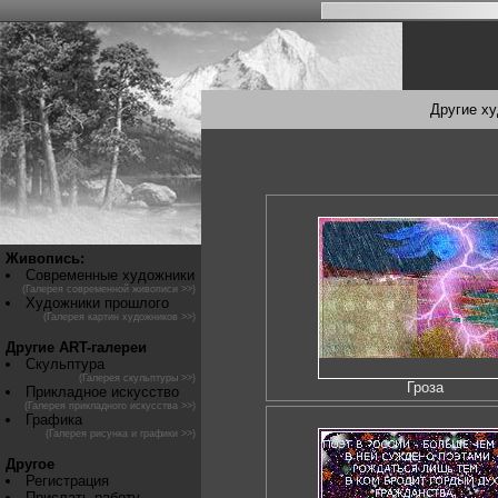
Другие х
Живопись:
Современные художники
(Галерея современной живописи >>)
Художники прошлого
(Галерея картин художников >>)
Другие ART-галереи
Скульптура
(Галерея скульптуры >>)
Гроза
Прикладное искусство
(Галерея прикладного искусства >>)
Графика
(Галерея рисунка и графики >>)
Другое
Регистрация
Прислать работу