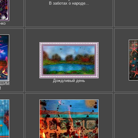
В заботах о народе...
нко
Дождливый день
БШИМ
М