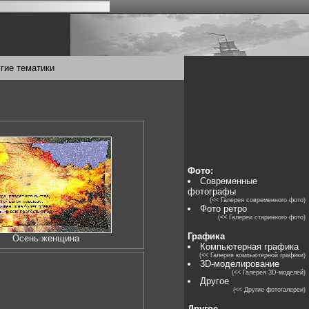
гие тематики
Фото:
Современные
фотографы
(<< Галерея современного фото)
Фото ретро
(<< Галереи старинного фото)
Графика
Осень-женщина
Компьютерная графика
(<< Галерея компьютерной графики)
3D-моделирование
(<< Галерея 3D-моделей)
Другое
(<< Другие фотогалереи)
Другое