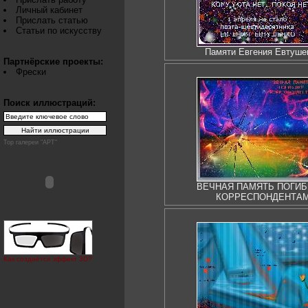
Личный кабинет
Прислать статью
Статьи по искусству
Памяти Евгения Евтуше
Партнёрские проекты:
Фрески
Поиск иллюстраций:
Top галереи "АРТ"
ВЕЧНАЯ ПАМЯТЬ ПОГИ
КОРРЕСПОНДЕНТА
Как создаётся эффект 3D?