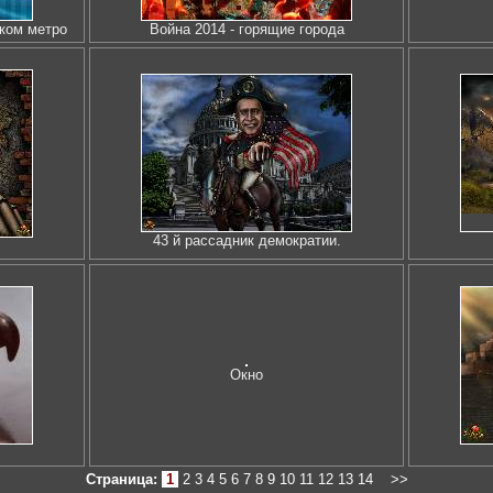
ском метро
Война 2014 - горящие города
43 й рассадник демократии.
Окно
Страница:
1
2
3
4
5
6
7
8
9
10
11
12
13
14
>>