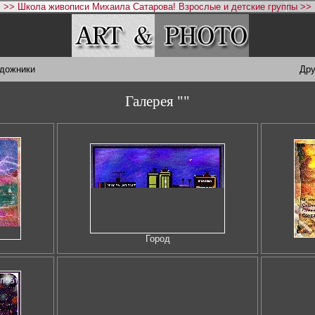
>> Школа живописи Михаила Сатарова! Взрослые и детские группы >>
удожники
Дру
Галерея ""
Город