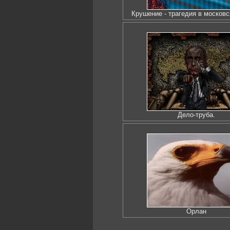
Крушение - трагедия в москов
Дело-труба.
Орлан