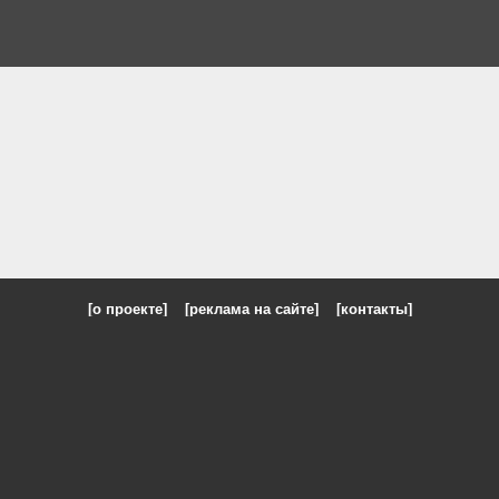
[о проекте]
[реклама на сайте]
[контакты]
: на сайте представлены галереи картин и фотографий художников и п
одели, реклама, панорамы, чёрно белое фото, море, фэнтази, натюрморт,
nd
Photo
Искусство,
живопись
и
профессиональное фото
и
картины худо