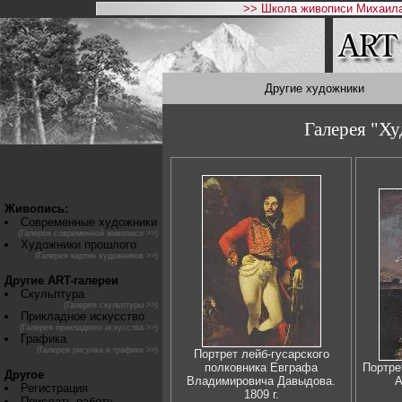
>> Школа живописи Михаила
Другие художники
Галерея "Х
Живопись:
Современные художники
(Галерея современной живописи >>)
Художники прошлого
(Галерея картин художников >>)
Другие ART-галереи
Скульптура
(Галерея скульптуры >>)
Прикладное искусство
(Галерея прикладного искусства >>)
Графика
(Галерея рисунка и графики >>)
Портрет лейб-гусарского
полковника Евграфа
Портре
Другое
Владимировича Давыдова.
А
Регистрация
1809 г.
Прислать работу