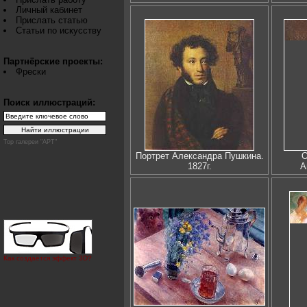
Личный кабинет
Прислать статью
Статьи по искусству
Партнёрские проекты:
Фрески
Поиск иллюстраций:
Top галереи "АРТ"
Портрет Александра Пушкина.
О
1827г.
А
Как создаётся эффект 3D?