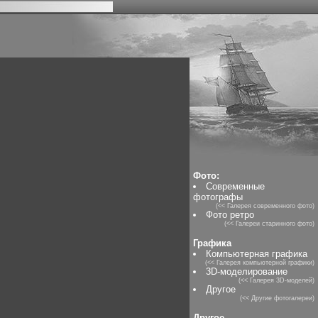
Фото:
Современные
фотографы
(<< Галерея современного фото)
Фото ретро
(<< Галереи старинного фото)
Графика
Компьютерная графика
(<< Галерея компьютерной графики)
3D-моделирование
(<< Галерея 3D-моделей)
Другое
(<< Другие фотогалереи)
Другое