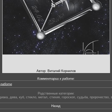
Автор: Виталий Корнилов
Комментарии к работе:
 работе
Родственные категории:
диака
,
дева
,
куб
,
стекло
,
метал
,
стихия
,
гороскоп
,
судьба
,
пророчество
,
Назад