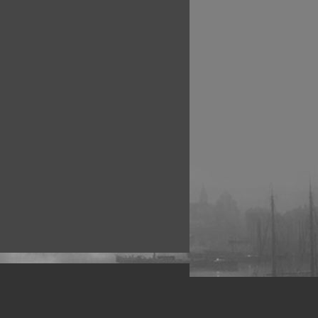
рофессиональных фотографов.
 макро, авто, гламур, фото свадеб и др.