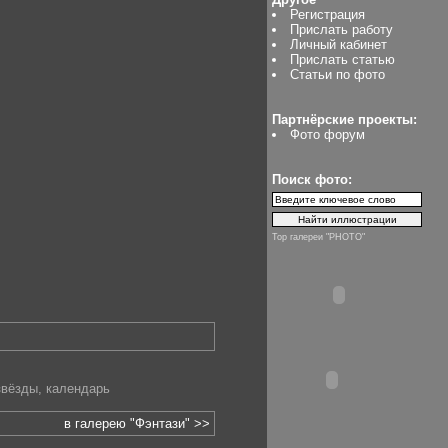
Регистрация
Прислать работу
Личный кабинет
Прислать статью
Статьи по фото
Партнёрские проекты:
Фото форум
Поиск фото:
Top галереи "PHOTO"
звёзды
,
календарь
в галерею "Фэнтази" >>