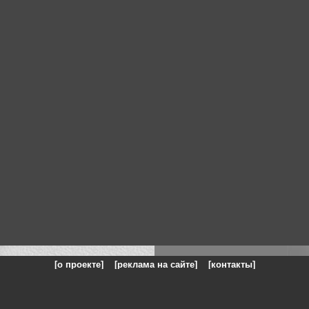
[о проекте]
[реклама на сайте]
[контакты]
: на сайте представлены галереи картин и фотографий художников и п
одели, реклама, панорамы, чёрно белое фото, море, фэнтази, натюрморт,