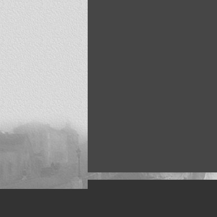
Искусство, живопись и фото
Жанры: Пейзаж, портрет, ню, природа, м