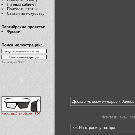
Личный кабинет
Прислать статью
Статьи по искусству
Партнёрские проекты:
Фрески
Поиск иллюстраций:
Top галереи "АРТ"
Добавить комментарий к данной
Как создаётся эффект 3D?
Фэнтази
,
знак
,
зо
<< На страницу автора