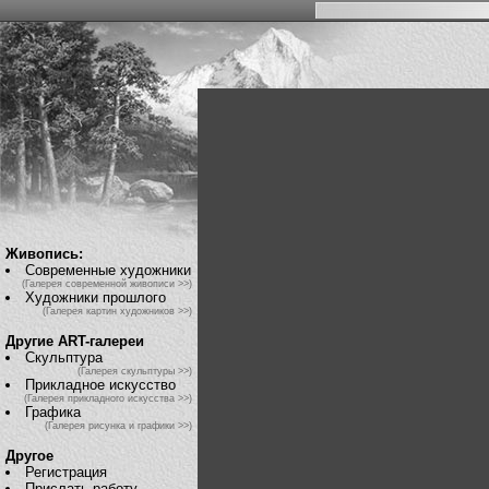
Живопись:
Современные художники
(Галерея современной живописи >>)
Художники прошлого
(Галерея картин художников >>)
Другие ART-галереи
Скульптура
(Галерея скульптуры >>)
Прикладное искусство
(Галерея прикладного искусства >>)
Графика
(Галерея рисунка и графики >>)
Другое
Регистрация
Прислать работу