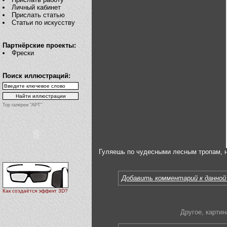
Личный кабинет
Прислать статью
Статьи по искусству
Партнёрские проекты:
Фрески
Поиск иллюстраций:
Top галереи "АРТ"
Гуляешь по чудесными лесным тропам, н
Добавить комментарий к данной
Как создаётся эффект 3D?
Другое
,
картин