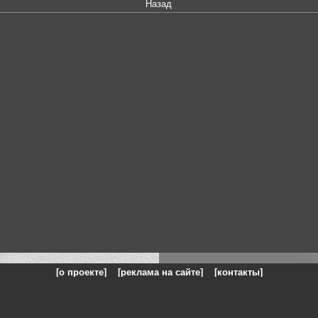
Назад
[о проекте]
[реклама на сайте]
[контакты]
: на сайте представлены галереи картин и фотографий художников и п
одели, реклама, панорамы, чёрно белое фото, море, фэнтази, натюрморт,