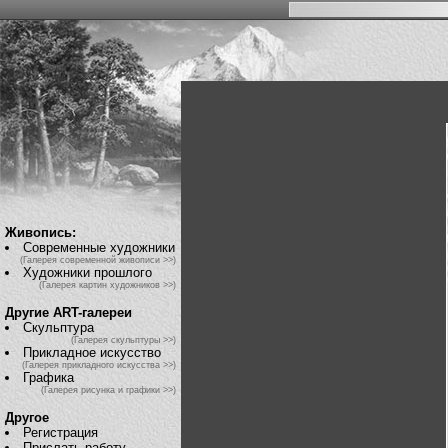
Живопись:
Современные художники
(Галерея современной живописи >>)
Художники прошлого
(Галерея картин художников >>)
Другие ART-галереи
Скульптура
(Галерея скульптуры >>)
Прикладное искусство
(Галерея прикладного искусства >>)
Графика
(Галерея рисунка и графики >>)
Другое
Регистрация
Прислать работу