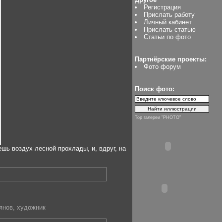
Регистрация
Прислать работу
Личный кабинет
Прислать статью
Статьи по фото
Партнёрские проекты:
Фото форум
Поиск фото:
Top галереи "PHOTO"
ь воздух лесной прохлады, и, вдруг, на
янов
,
художник