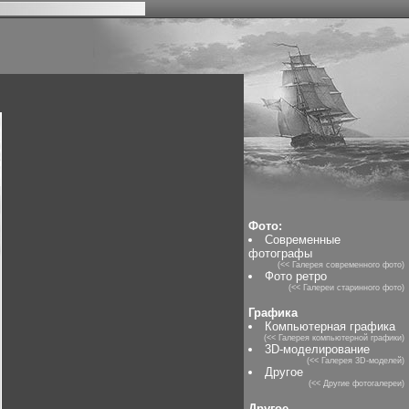
Фото:
Современные
фотографы
(<< Галерея современного фото)
Фото ретро
(<< Галереи старинного фото)
Графика
Компьютерная графика
(<< Галерея компьютерной графики)
3D-моделирование
(<< Галерея 3D-моделей)
Другое
(<< Другие фотогалереи)
Другое