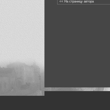
<< На страницу автора
Искусство, живопись и фото
Жанры: Пейзаж, портрет, ню, природа, м