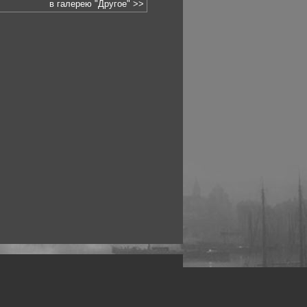
в галерею "Другое" >>
рофессиональных фотографов.
 макро, авто, гламур, фото свадеб и др.