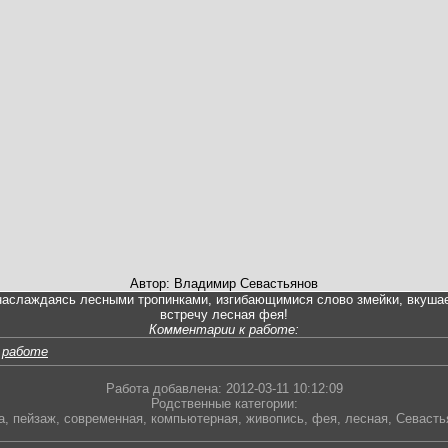
Автор: Владимир Севастьянов
аслаждаясь лесными тропинками, изгибающимися слово змейки, вкушаеш
встречу лесная фея!
Комментарии к работе:
 работе
Работа добавлена: 2012-03-11 10:12:09
Родственные категории:
а
,
пейзаж
,
современная
,
компьютерная
,
живопись
,
фея
,
лесная
,
Севасть