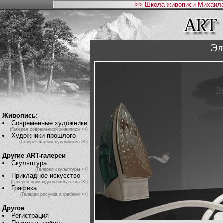
>> Школа живописи Михаила
Эл
Живопись:
Современные художники
(Галерея современной живописи >>)
Художники прошлого
(Галерея картин художников >>)
Другие ART-галереи
Скульптура
(Галерея скульптуры >>)
Прикладное искусство
(Галерея прикладного искусства >>)
Графика
(Галерея рисунка и графики >>)
Другое
Регистрация
Прислать работу