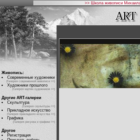
>> Школа живописи Михаила
Живопись:
Современные художники
(Галерея современной живописи >>)
Художники прошлого
(Галерея картин художников >>)
Другие ART-галереи
Скульптура
(Галерея скульптуры >>)
Прикладное искусство
(Галерея прикладного искусства >>)
Графика
(Галерея рисунка и графики >>)
Другое
Регистрация
Прислать работу