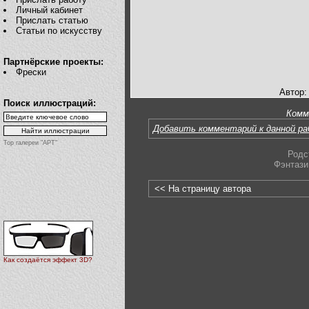
Личный кабинет
Прислать статью
Статьи по искусству
Партнёрские проекты:
Фрески
Автор:
Поиск иллюстраций:
Комм
Добавить комментарий к данной р
Top галереи "АРТ"
Родс
Фэнтази
<< На страницу автора
Как создаётся эффект 3D?