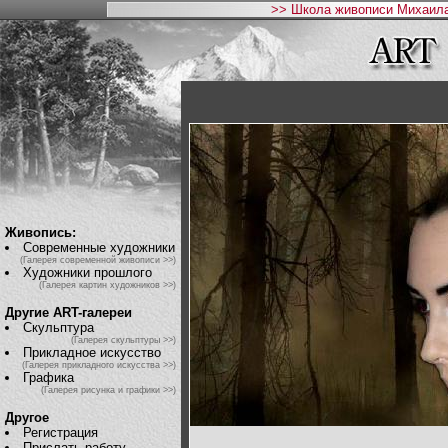
>> Школа живописи Михаила
Живопись:
Современные художники
(Галерея современной живописи >>)
Художники прошлого
(Галерея картин художников >>)
Другие ART-галереи
Скульптура
(Галерея скульптуры >>)
Прикладное искусство
(Галерея прикладного искусства >>)
Графика
(Галерея рисунка и графики >>)
Другое
Регистрация
Прислать работу