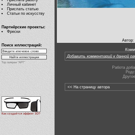
Личный кабинет
Прислать статью
Статьи по искусству
Партнёрские проекты:
Фрески
Автор:
Поиск иллюстраций:
Комм
Добавить комментарий к данной р
Top галереи "АРТ"
Работа доба
Родс
Друго
<< На страницу автора
Как создаётся эффект 3D?