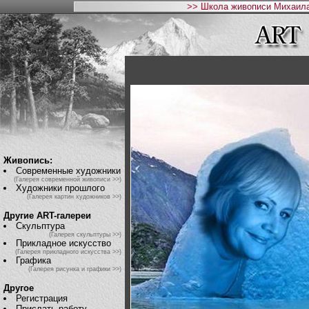
>> Школа живописи Михаила
Живопись:
Современные художники
(Галерея современной живописи >>)
Художники прошлого
(Галерея картин художников >>)
Другие ART-галереи
Скульптура
(Галерея скульптуры >>)
Прикладное искусство
(Галерея прикладного искусства >>)
Графика
(Галерея рисунка и графики >>)
Другое
Регистрация
Прислать работу