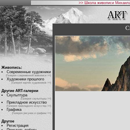
>> Школа живописи Михаила
С
Живопись:
Современные художники
(Галерея современной живописи >>)
Художники прошлого
(Галерея картин художников >>)
Другие ART-галереи
Скульптура
(Галерея скульптуры >>)
Прикладное искусство
(Галерея прикладного искусства >>)
Графика
(Галерея рисунка и графики >>)
Другое
Регистрация
Прислать работу