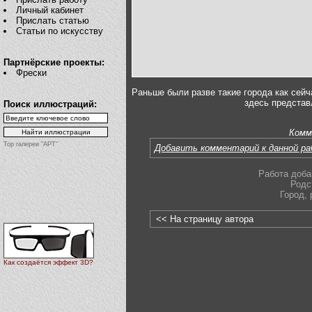
Личный кабинет
Прислать статью
Статьи по искусству
Партнёрские проекты:
Фрески
Раньше были разве такие города как сейч
здесь предста
Поиск иллюстраций:
Комм
Top галереи "АРТ"
Добавить комментарий к данной р
Работа доба
Родс
Город
,
<< На страницу автора
Как создаётся эффект 3D?