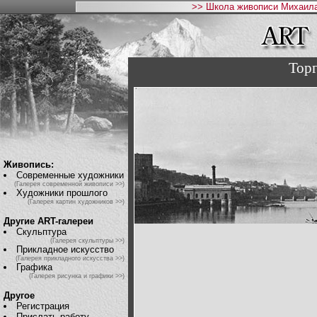
>> Школа живописи Михаила
Тор
Живопись:
Современные художники
(Галерея современной живописи >>)
Художники прошлого
(Галерея картин художников >>)
Другие ART-галереи
Скульптура
(Галерея скульптуры >>)
Прикладное искусство
(Галерея прикладного искусства >>)
Графика
(Галерея рисунка и графики >>)
Другое
Регистрация
Прислать работу