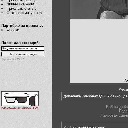
Личный кабинет
Прислать статью
Статьи по искусству
Партнёрские проекты:
Фрески
Поиск иллюстраций:
Top галереи "АРТ"
Ав
Комм
Добавить комментарий к данной р
Работа доба
Как создаётся эффект 3D?
Родс
Жанровая сцен
<< На страницу автора