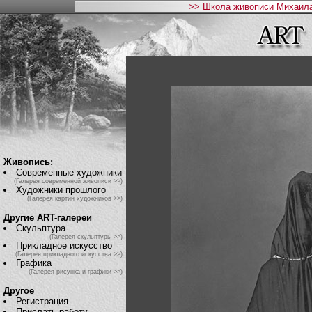
>> Школа живописи Михаила
Живопись:
Современные художники
(Галерея современной живописи >>)
Художники прошлого
(Галерея картин художников >>)
Другие ART-галереи
Скульптура
(Галерея скульптуры >>)
Прикладное искусство
(Галерея прикладного искусства >>)
Графика
(Галерея рисунка и графики >>)
Другое
Регистрация
Прислать работу