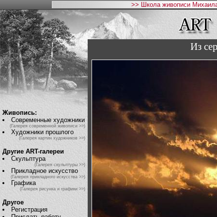
>> Школа живописи Михаила
Из се
Живопись:
Современные художники
(Галерея современной живописи >>)
Художники прошлого
(Галерея картин художников >>)
Другие ART-галереи
Скульптура
(Галерея скульптуры >>)
Прикладное искусство
(Галерея прикладного искусства >>)
Графика
(Галерея рисунка и графики >>)
Другое
Регистрация
Прислать работу