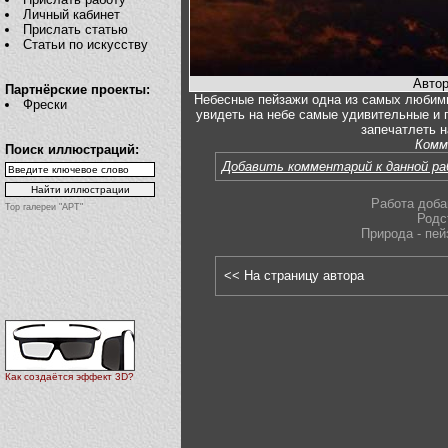
Личный кабинет
Прислать статью
Статьи по искусству
Автор
Партнёрские проекты:
Небесные пейзажи одна из самых любим
Фрески
увидеть на небе самые удивительные и п
запечатлеть н
Комм
Поиск иллюстраций:
Добавить комментарий к данной р
Работа доба
Top галереи "АРТ"
Родс
Природа - пей
<< На страницу автора
Как создаётся эффект 3D?