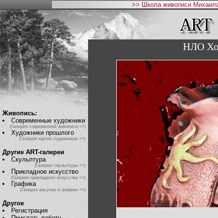
>> Школа живописи Михаила
НЛО Хо
Живопись:
Современные художники
(Галерея современной живописи >>)
Художники прошлого
(Галерея картин художников >>)
Другие ART-галереи
Скульптура
(Галерея скульптуры >>)
Прикладное искусство
(Галерея прикладного искусства >>)
Графика
(Галерея рисунка и графики >>)
Другое
Регистрация
Прислать работу