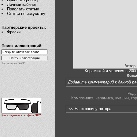
Личный кабинет
Прислать статью
Статьи по искусству
Партнёрские проекты:
Фрески
Поиск иллюстраций:
Top галереи "АРТ"
Автор
Керамикой я увлекся в 2000
Комм
Добавить комментарий к данной р
Родс
Композиция
,
керамика
,
кувшин
,
го
<< На страницу автора
Как создаётся эффект 3D?