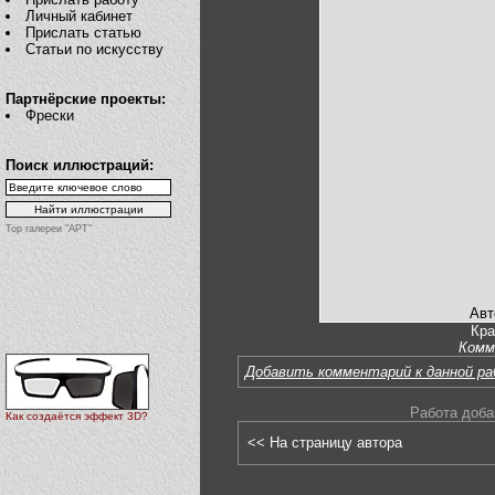
Личный кабинет
Прислать статью
Статьи по искусству
Партнёрские проекты:
Фрески
Поиск иллюстраций:
Top галереи "АРТ"
Авт
Кра
Комм
Добавить комментарий к данной р
Работа доба
Как создаётся эффект 3D?
<< На страницу автора