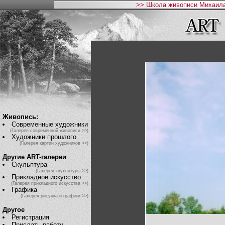
>> Школа живописи Михаила
Живопись:
Современные художники
(Галерея современной живописи >>)
Художники прошлого
(Галерея картин художников >>)
Другие ART-галереи
Скульптура
(Галерея скульптуры >>)
Прикладное искусство
(Галерея прикладного искусства >>)
Графика
(Галерея рисунка и графики >>)
Другое
Регистрация
Прислать работу