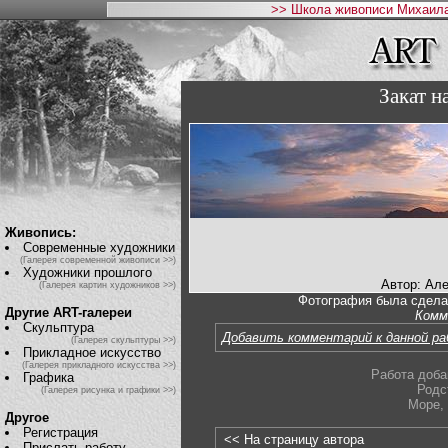
>> Школа живописи Михаила
Закат 
Живопись:
Современные художники
(Галерея современной живописи >>)
Художники прошлого
Автор: Ал
(Галерея картин художников >>)
Фотография была сдела
Другие ART-галереи
Комм
Скульптура
Добавить комментарий к данной р
(Галерея скульптуры >>)
Прикладное искусство
(Галерея прикладного искусства >>)
Работа доба
Графика
Родс
(Галерея рисунка и графики >>)
Море
,
Другое
Регистрация
<< На страницу автора
Прислать работу