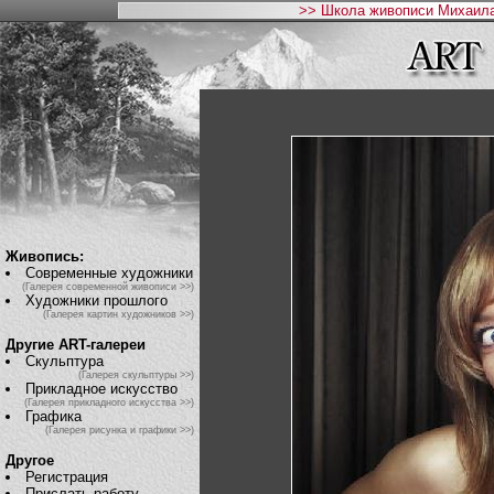
>> Школа живописи Михаила
Живопись:
Современные художники
(Галерея современной живописи >>)
Художники прошлого
(Галерея картин художников >>)
Другие ART-галереи
Скульптура
(Галерея скульптуры >>)
Прикладное искусство
(Галерея прикладного искусства >>)
Графика
(Галерея рисунка и графики >>)
Другое
Регистрация
Прислать работу