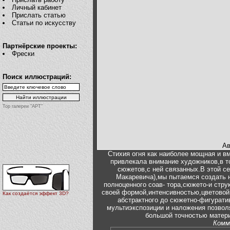
Личный кабинет
Прислать статью
Статьи по искусству
Партнёрские проекты:
Фрески
Поиск иллюстраций:
Top галереи "АРТ"
Ав
Стихия огня как наиболее мощная и в
привлекала внимание художников,в т
сюжетов,с ней связанных.В этой се
Макаревича),мы пытаемся создать 
полноценного соав- тора,сюжето-и стр
своей формой,интенсивностью,цветовой
Как создаётся эффект 3D?
абстрактного до сюжетно-фигурати
мультиэкспозиции и наложения позвол
большой точностью матер
Комм