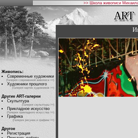
>> Школа живописи Михаила
И
Живопись:
Современные художники
(Галерея современной живописи >>)
Художники прошлого
(Галерея картин художников >>)
Другие ART-галереи
Скульптура
(Галерея скульптуры >>)
Прикладное искусство
(Галерея прикладного искусства >>)
Графика
(Галерея рисунка и графики >>)
Другое
Регистрация
Прислать работу