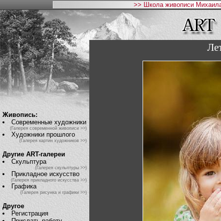
>> Школа живописи Михаила
Ле
Живопись:
Современные художники
(Галерея современной живописи >>)
Художники прошлого
(Галерея картин художников >>)
Другие ART-галереи
Скульптура
(Галерея скульптуры >>)
Прикладное искусство
(Галерея прикладного искусства >>)
Графика
(Галерея рисунка и графики >>)
Другое
Регистрация
Прислать работу