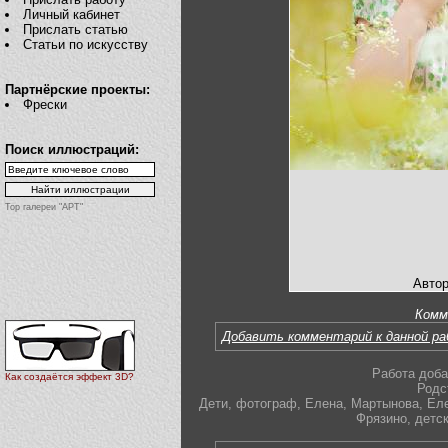
Личный кабинет
Прислать статью
Статьи по искусству
Партнёрские проекты:
Фрески
Поиск иллюстраций:
Top галереи "АРТ"
Автор
Комм
Добавить комментарий к данной р
Работа доба
Как создаётся эффект 3D?
Родс
Дети
,
фотограф
,
Елена
,
Мартынова
,
Ел
Фрязино
,
детс