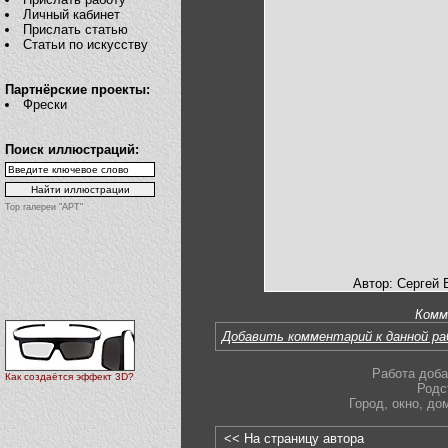
Личный кабинет
Прислать статью
Статьи по искусству
Партнёрские проекты:
Фрески
Поиск иллюстраций:
Top галереи "АРТ"
Автор: Сергей
Комм
Добавить комментарий к данной р
Работа доба
Как создаётся эффект 3D?
Родс
Город
,
окно
,
до
<< На страницу автора