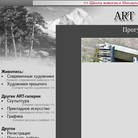
>> Школа живописи Михаила
Прог
Живопись:
Современные художники
(Галерея современной живописи >>)
Художники прошлого
(Галерея картин художников >>)
Другие ART-галереи
Скульптура
(Галерея скульптуры >>)
Прикладное искусство
(Галерея прикладного искусства >>)
Графика
(Галерея рисунка и графики >>)
Другое
Регистрация
Прислать работу