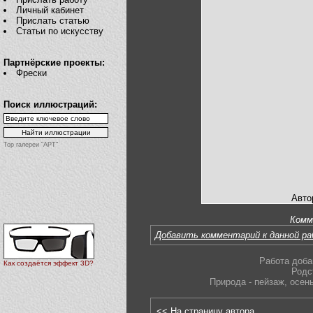
Личный кабинет
Прислать статью
Статьи по искусству
Партнёрские проекты:
Фрески
Поиск иллюстраций:
Top галереи "АРТ"
Авто
Комм
Добавить комментарий к данной р
Работа доба
Как создаётся эффект 3D?
Родс
Природа - пейзаж
,
осен
<< На страницу автора