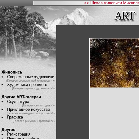
>> Школа живописи Михаила
Живопись:
Современные художники
(Галерея современной живописи >>)
Художники прошлого
(Галерея картин художников >>)
Другие ART-галереи
Скульптура
(Галерея скульптуры >>)
Прикладное искусство
(Галерея прикладного искусства >>)
Графика
(Галерея рисунка и графики >>)
Другое
Регистрация
Прислать работу