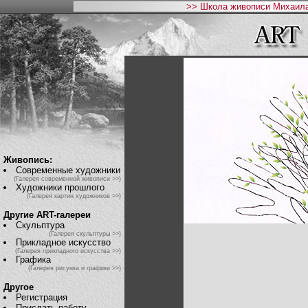
>> Школа живописи Михаила
Живопись:
Современные художники
(Галерея современной живописи >>)
Художники прошлого
(Галерея картин художников >>)
Другие ART-галереи
Скульптура
(Галерея скульптуры >>)
Прикладное искусство
(Галерея прикладного искусства >>)
Графика
(Галерея рисунка и графики >>)
Другое
Регистрация
Прислать работу