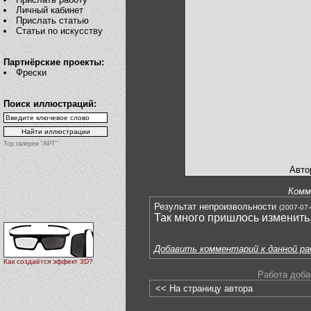
Личный кабинет
Прислать статью
Статьи по искусству
Партнёрские проекты:
Фрески
Поиск иллюстраций:
Top галереи "АРТ"
Авто
Комм
Результат непроизвольности
(2007-07-
Так много пришлось изменить,
Добавить комментарий к данной р
Как создаётся эффект 3D?
Работа доба
<< На страницу автора