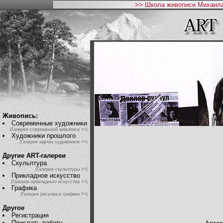
>> Школа живописи Михаила
Живопись:
Современные художники
(Галерея современной живописи >>)
Художники прошлого
(Галерея картин художников >>)
Другие ART-галереи
Скульптура
(Галерея скульптуры >>)
Прикладное искусство
(Галерея прикладного искусства >>)
Графика
(Галерея рисунка и графики >>)
Другое
Регистрация
Прислать работу