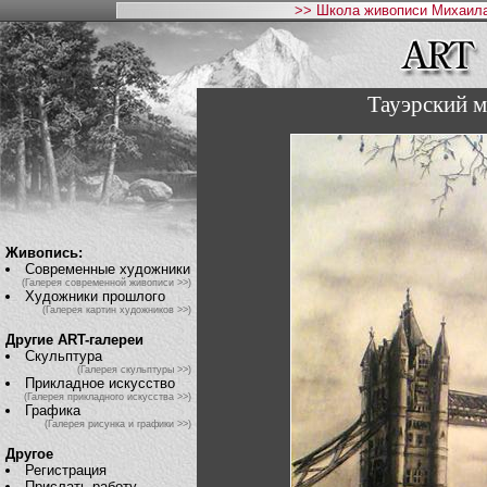
>> Школа живописи Михаила
Тауэрский м
Живопись:
Современные художники
(Галерея современной живописи >>)
Художники прошлого
(Галерея картин художников >>)
Другие ART-галереи
Скульптура
(Галерея скульптуры >>)
Прикладное искусство
(Галерея прикладного искусства >>)
Графика
(Галерея рисунка и графики >>)
Другое
Регистрация
Прислать работу