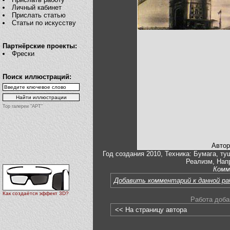
Личный кабинет
Прислать статью
Статьи по искусству
Партнёрские проекты:
Фрески
Поиск иллюстраций:
Top галереи "АРТ"
Автор
Год создания 2010, Техника: Бумага, ту
Реализм, Нап
Комм
Добавить комментарий к данной р
Как создаётся эффект 3D?
Работа доба
<< На страницу автора