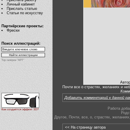
Личный кабинет
Прислать статью
Статьи по искусству
Партнёрские проекты:
Фрески
Поиск иллюстраций:
Top галереи "АРТ"
Автор
Почти все о страстях, желаниях и неб
Комм
Добавить комментарий к данной р
Работа доба
Как создаётся эффект 3D?
Родс
Другое
,
Почти
,
все
,
о
,
страстях
,
желаниях
<< На страницу автора