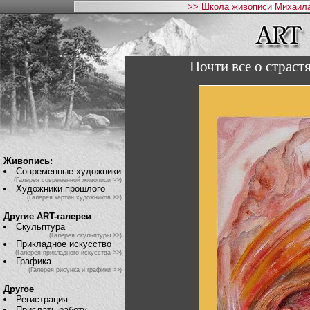
>> Школа живописи Михаила
Почти все о страст
Живопись:
Современные художники
(Галерея современной живописи >>)
Художники прошлого
(Галерея картин художников >>)
Другие ART-галереи
Скульптура
(Галерея скульптуры >>)
Прикладное искусство
(Галерея прикладного искусства >>)
Графика
(Галерея рисунка и графики >>)
Другое
Регистрация
Прислать работу