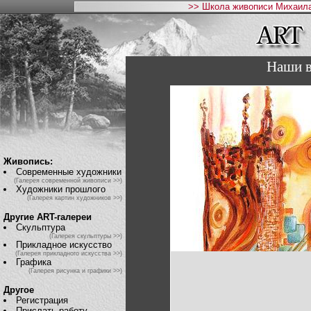
>> Школа живописи Михаила
Наши в
Живопись:
Современные художники
(Галерея современной живописи >>)
Художники прошлого
(Галерея картин художников >>)
Другие ART-галереи
Скульптура
(Галерея скульптуры >>)
Прикладное искусство
(Галерея прикладного искусства >>)
Графика
(Галерея рисунка и графики >>)
Другое
Регистрация
Прислать работу