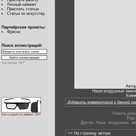
Личный кабинет
Прислать статью
Статьи по искусству
Партнёрские проекты:
Фрески
Поиск иллюстраций:
Top галереи "АРТ"
Автор
Наши воздушные замки.
Комм
Добавить комментарий к данной р
Работа доба
Как создаётся эффект 3D?
Родс
Другое
,
Наши
,
воздушные
,
за
<< На страницу автора