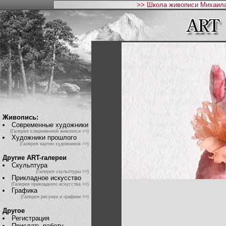
>> Школа живописи Михаила
Живопись:
Современные художники
(Галерея современной живописи >>)
Художники прошлого
(Галерея картин художников >>)
Другие ART-галереи
Скульптура
(Галерея скульптуры >>)
Прикладное искусство
(Галерея прикладного искусства >>)
Графика
(Галерея рисунка и графики >>)
Другое
Регистрация
Прислать работу