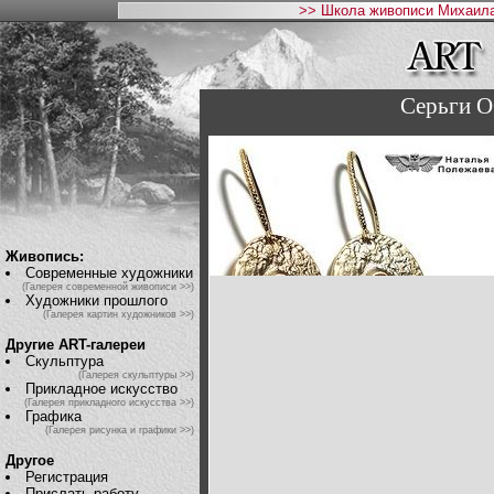
>> Школа живописи Михаила
Серьги 
Живопись:
Современные художники
(Галерея современной живописи >>)
Художники прошлого
(Галерея картин художников >>)
Другие ART-галереи
Скульптура
(Галерея скульптуры >>)
Прикладное искусство
(Галерея прикладного искусства >>)
Графика
(Галерея рисунка и графики >>)
Другое
Регистрация
Прислать работу