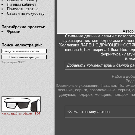
Личный кабинет
Прислать статью
Статьи по искусству
Партнёрские проекты:
Автор
Фрески
Стильные длинные серьги с позолотой
шуршащих листьев под ногами и слепя
Поиск иллюстраций:
(Коллекция ЛАРЕЦ С ДРАГОЦЕННОСТЯМИ) 
швензы 6,1см; ширина 1,9см. Вес: од
фурнитура - латун
Комм
Top галереи "АРТ"
Добавить комментарий к данной р
Работа доба
Родс
Ювелирные украшения
,
Наталья
,
Полежае
осенние
,
серьги
,
позолоченные
,
серьги
,
о
девушке
,
подарок
,
женщине
,
подарок
,
на
<< На страницу автора
Как создаётся эффект 3D?