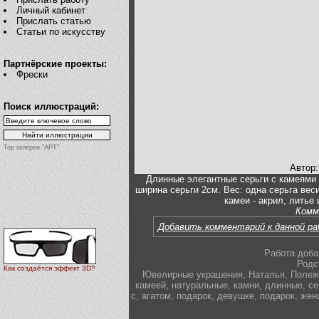
Личный кабинет
Прислать статью
Статьи по искусству
Партнёрские проекты:
Фрески
Поиск иллюстраций:
Top галереи "АРТ"
Автор
Длинные элегантные серьги с камеями 
ширина серьги 2см. Вес: одна серьга веси
камеи - акрил, литье
Комм
Добавить комментарий к данной р
Работа доба
Родс
Как создаётся эффект 3D?
Ювелирные украшения
,
Наталья
,
Полеж
камеей
,
натуральные
,
камни
,
длинные
,
се
с
,
агатом
,
подарок
,
девушке
,
подарок
,
жен