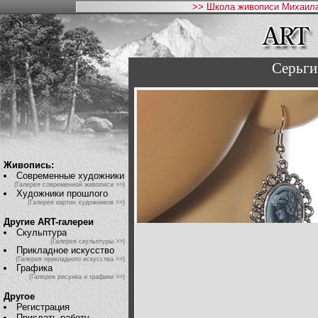
>> Школа живописи Михаила
Серьг
Живопись:
Современные художники
(Галерея современной живописи >>)
Художники прошлого
(Галерея картин художников >>)
Другие ART-галереи
Скульптура
(Галерея скульптуры >>)
Прикладное искусство
(Галерея прикладного искусства >>)
Графика
(Галерея рисунка и графики >>)
Другое
Регистрация
Прислать работу