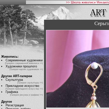
>> Школа живописи Михаила
Серьг
Живопись:
Современные художники
(Галерея современной живописи >>)
Художники прошлого
(Галерея картин художников >>)
Другие ART-галереи
Скульптура
(Галерея скульптуры >>)
Прикладное искусство
(Галерея прикладного искусства >>)
Графика
(Галерея рисунка и графики >>)
Другое
Регистрация
Прислать работу