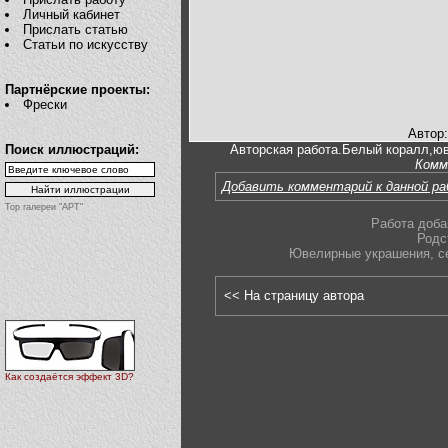
Личный кабинет
Прислать статью
Статьи по искусству
Партнёрские проекты:
Фрески
Автор
Поиск иллюстраций:
Авторская работа.Белый коралл,юв
Комм
Добавить комментарий к данной р
Top галереи "АРТ"
Работа доба
Родс
Ювелирные украшения
,
с
<< На страницу автора
Как создаётся эффект 3D?