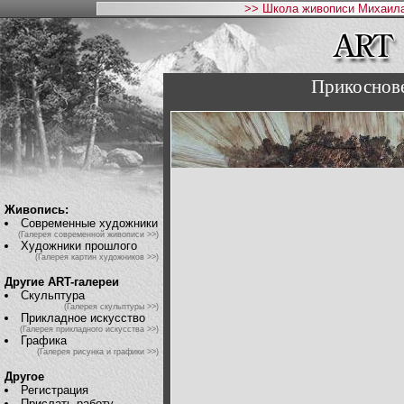
>> Школа живописи Михаила
Прикоснове
Живопись:
Современные художники
(Галерея современной живописи >>)
Художники прошлого
(Галерея картин художников >>)
Другие ART-галереи
Скульптура
(Галерея скульптуры >>)
Прикладное искусство
(Галерея прикладного искусства >>)
Графика
(Галерея рисунка и графики >>)
Другое
Регистрация
Прислать работу