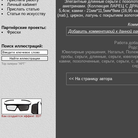
Элегантные длинные серьги с позолот
Личный кабинет
аметринами. (Коллекция ЛАРЕЦ С ДРА
Прислать статью
5,4см; камни - 21мм*11,5мм*8мм (16,95 ка
Статьи по искусству
(лаб.), циркон, латунь с покрытием золотом
Комм
Партнёрские проекты:
Добавить комментарий к данной р
Фрески
Работа доба
Поиск иллюстраций:
Родс
Ювелирные украшения
,
Наталья
,
Полеж
пробы
,
серьги
,
длинные
,
серьги
,
ювелир
камни
,
позолоченные
,
серьги
,
серьги
,
с
,
Top галереи "АРТ"
се
<< На страницу автора
Как создаётся эффект 3D?