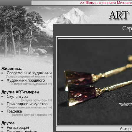
>> Школа живописи Михаила
Се
Живопись:
Современные художники
(Галерея современной живописи >>)
Художники прошлого
(Галерея картин художников >>)
Другие ART-галереи
Скульптура
(Галерея скульптуры >>)
Прикладное искусство
(Галерея прикладного искусства >>)
Графика
(Галерея рисунка и графики >>)
Другое
Регистрация
Автор
Прислать работу