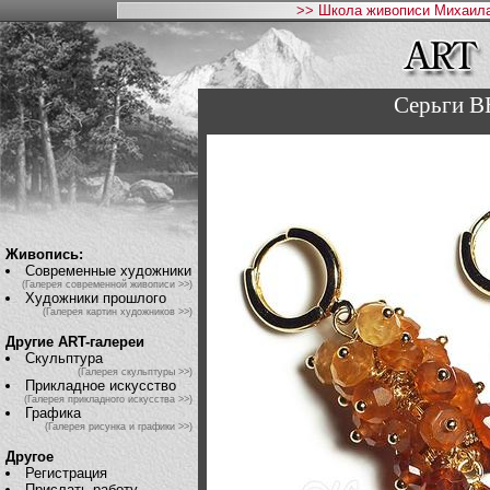
>> Школа живописи Михаила
Серьги 
Живопись:
Современные художники
(Галерея современной живописи >>)
Художники прошлого
(Галерея картин художников >>)
Другие ART-галереи
Скульптура
(Галерея скульптуры >>)
Прикладное искусство
(Галерея прикладного искусства >>)
Графика
(Галерея рисунка и графики >>)
Другое
Регистрация
Прислать работу