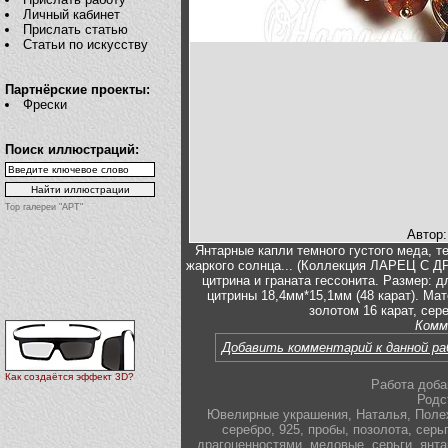
Личный кабинет
Прислать статью
Статьи по искусству
Партнёрские проекты:
Фрески
Поиск иллюстраций:
Top галереи "АРТ"
Автор
Янтарные капли темного густого меда, т
жаркого солнца... (Коллекция ЛАРЕЦ С 
цитрина и граната гессонита. Размер: д
цитрины 18,4мм*15,1мм (48 карат). Мат
золотом 16 карат, сер
Комм
Добавить комментарий к данной р
Как создаётся эффект 3D?
Работа доба
Родс
Ювелирные украшения
,
Наталья
,
Поле
серебро
,
925
,
пробы
,
позолота
,
серь
драгоценностями
,
медовые
,
серьги
,
янт