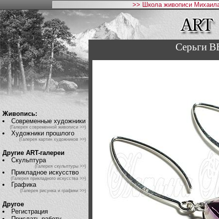
>> Школа живописи Михаила
Серьги 
Живопись:
Современные художники
(Галерея современной живописи >>)
Художники прошлого
(Галерея картин художников >>)
Другие ART-галереи
Скульптура
(Галерея скульптуры >>)
Прикладное искусство
(Галерея прикладного искусства >>)
Графика
(Галерея рисунка и графики >>)
Другое
Регистрация
Прислать работу