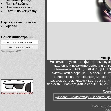
Личный кабинет
Прислать статью
Статьи по искусству
Партнёрские проекты:
Фрески
Поиск иллюстраций:
Top галереи "АРТ"
Автор
На землю опускаются фиолетовые сумер
медленно и незаметно вытесняя за го
(Коллекция ЛАРЕЦ С ДРАГОЦЕННОСТ
аметринами в серебре 925 пробы. В эт
сливового цвета с переходом в золо
раскрывает всю красоту камня, а удл
легкость... Размер: длина серьги - 6,5см;
се
Комм
Как создаётся эффект 3D?
Добавить комментарий к данной р
Работа доба
Родс