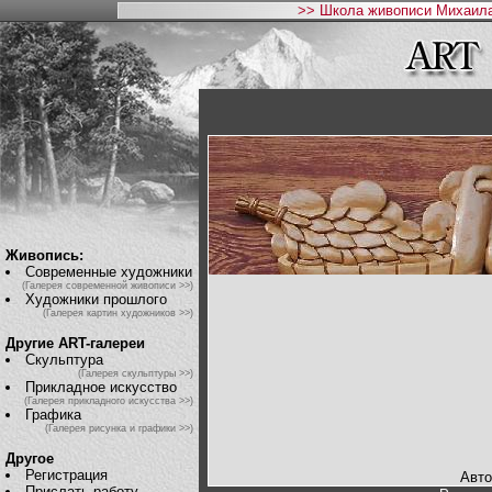
>> Школа живописи Михаила
Живопись:
Современные художники
(Галерея современной живописи >>)
Художники прошлого
(Галерея картин художников >>)
Другие ART-галереи
Скульптура
(Галерея скульптуры >>)
Прикладное искусство
(Галерея прикладного искусства >>)
Графика
(Галерея рисунка и графики >>)
Другое
Регистрация
Авто
Прислать работу