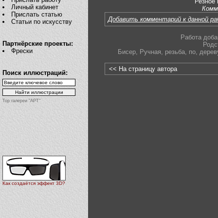
Резное 
Личный кабинет
Комм
Прислать статью
Добавить комментарий к данной р
Статьи по искусству
Работа доба
Партнёрские проекты:
Родс
Фрески
Бисер
,
Ручная
,
резьба
,
по
,
дерев
<< На страницу автора
Поиск иллюстраций:
Top галереи "АРТ"
Как создаётся эффект 3D?