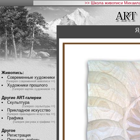
>> Школа живописи Михаила
Я
Живопись:
Современные художники
(Галерея современной живописи >>)
Художники прошлого
(Галерея картин художников >>)
Другие ART-галереи
Скульптура
(Галерея скульптуры >>)
Прикладное искусство
(Галерея прикладного искусства >>)
Графика
(Галерея рисунка и графики >>)
Другое
Регистрация
Прислать работу