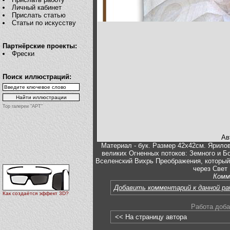
Личный кабинет
Прислать статью
Статьи по искусству
Партнёрские проекты:
Фрески
Поиск иллюстраций:
Top галереи "АРТ"
Ав
Материал - бук. Размер 42х42см. Ярило
великих Огненных потоков: Земного и Б
Вселенский Вихрь Преображения, который
через Свет
Комм
Добавить комментарий к данной р
Как создаётся эффект 3D?
Работа доба
<< На страницу автора