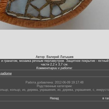
Автор: Валерий Латышев
 и гранатом, мозаика речным перламутром. Защитное покрытие - яхтный 
части 2,2 х 3,7 см.
Комментарии к работе:
 работе
Работа добавлена: 2012-06-09 19:17:48
Родственные категории:
ольцо
,
кольцо
,
из
,
дерева
,
украшения
,
из
,
дерева
,
украшения
,
с
,
инкруст
Назад
в г