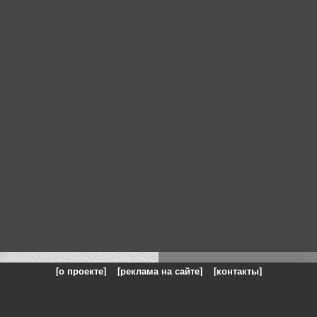
[о проекте]
[реклама на сайте]
[контакты]
: на сайте представлены галереи картин и фотографий художников и п
одели, реклама, панорамы, чёрно белое фото, море, фэнтази, натюрморт,