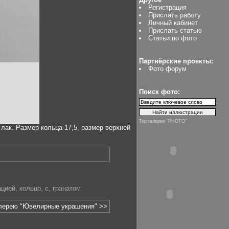
Регистрация
Прислать работу
Личный кабинет
Прислать статью
Статьи по фото
Партнёрские проекты:
Фото форум
Поиск фото:
Top галереи "PHOTO"
лак. Размер кольца 17,5, размер верхней
ацией
,
кольцо
,
с
,
гранатом
алерею "Ювелирные украшения" >>