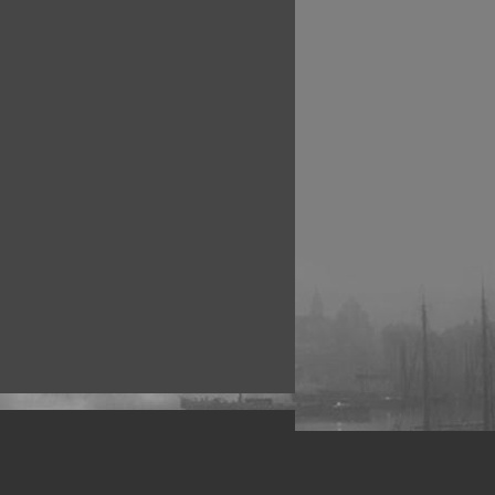
рофессиональных фотографов.
 макро, авто, гламур, фото свадеб и др.