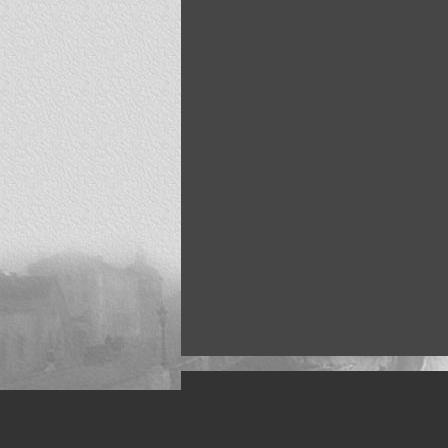
Искусство, живопись и фото
Жанры: Пейзаж, портрет, ню, природа, м