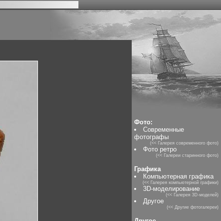
Фото:
Современные
фотографы
(<< Галерея современного фото)
Фото ретро
(<< Галереи старинного фото)
Графика
Компьютерная графика
(<< Галерея компьютерной графики)
3D-моделирование
(<< Галерея 3D-моделей)
Другое
(<< Другие фотогалереи)
Другое