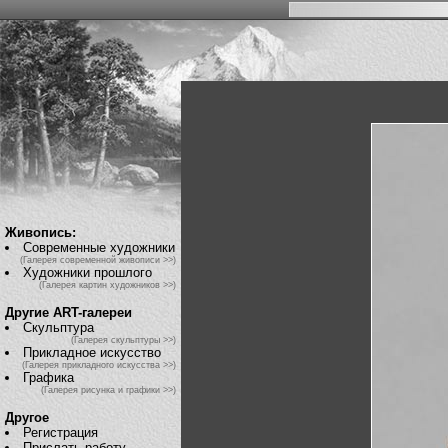
Живопись:
Современные художники
(Галерея современной живописи >>)
Художники прошлого
(Галерея картин художников >>)
Другие ART-галереи
Скульптура
(Галерея скульптуры >>)
Прикладное искусство
(Галерея прикладного искусства >>)
Графика
(Галерея рисунка и графики >>)
Другое
Регистрация
Прислать работу