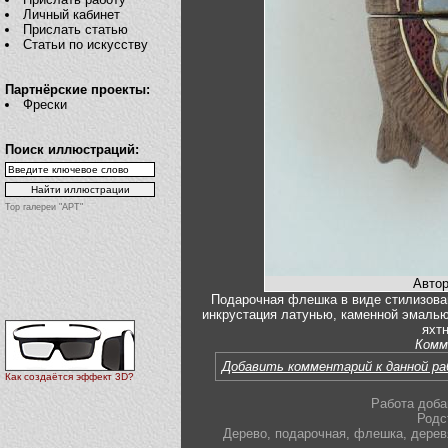
Личный кабинет
Прислать статью
Статьи по искусству
Партнёрские проекты:
Фрески
Поиск иллюстраций:
Top галереи "АРТ"
Автор
Подарочная флешка в виде стилизован
инкрустация латунью, каменной эмалью
яхтн
Комм
Добавить комментарий к данной р
Как создаётся эффект 3D?
Работа доба
Родс
Дерево
,
подарочная
,
флешка
,
дерев