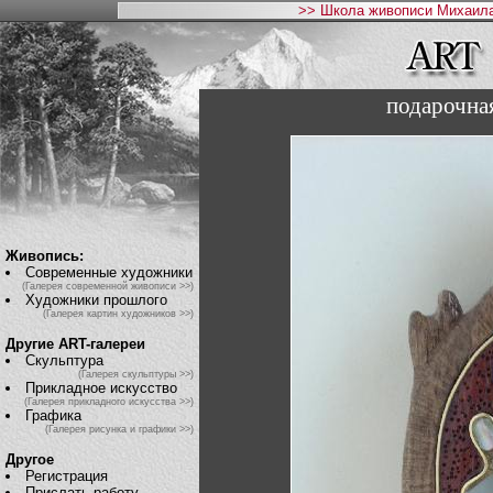
>> Школа живописи Михаила
подарочна
Живопись:
Современные художники
(Галерея современной живописи >>)
Художники прошлого
(Галерея картин художников >>)
Другие ART-галереи
Скульптура
(Галерея скульптуры >>)
Прикладное искусство
(Галерея прикладного искусства >>)
Графика
(Галерея рисунка и графики >>)
Другое
Регистрация
Прислать работу