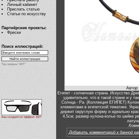
Личный кабинет
Прислать статью
Статьи по искусству
Партнёрские проекты:
Фрески
Поиск иллюстраций:
Top галереи "АРТ"
Автор
Египет - солнечная страна. Искусство Дре
удивительно, что в такой стране и у т
Солнца - Ра. (Коллекция ЕГИПЕТ) Куло
элементами в египетской тематике. Укра
держит округлую форму и идеально крас
4,5см; размер кулона-колье по шейке р
Как создаётся эффект 3D?
латунь
Комм
Добавить комментарий к данной р