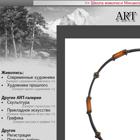
>> Школа живописи Михаила
Живопись:
Современные художники
(Галерея современной живописи >>)
Художники прошлого
(Галерея картин художников >>)
Другие ART-галереи
Скульптура
(Галерея скульптуры >>)
Прикладное искусство
(Галерея прикладного искусства >>)
Графика
(Галерея рисунка и графики >>)
Другое
Регистрация
Прислать работу