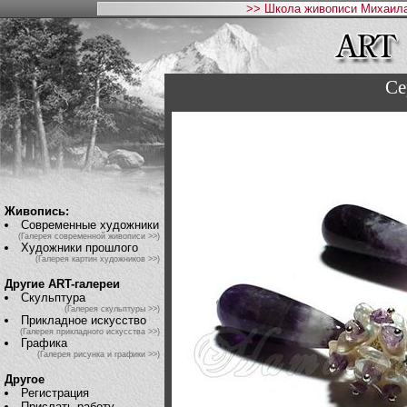
>> Школа живописи Михаила
Се
Живопись:
Современные художники
(Галерея современной живописи >>)
Художники прошлого
(Галерея картин художников >>)
Другие ART-галереи
Скульптура
(Галерея скульптуры >>)
Прикладное искусство
(Галерея прикладного искусства >>)
Графика
(Галерея рисунка и графики >>)
Другое
Регистрация
Прислать работу