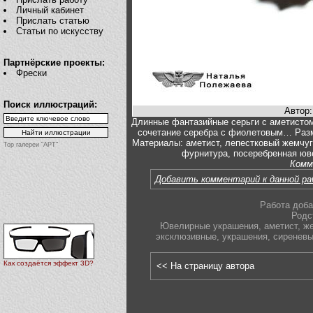
Личный кабинет
Прислать статью
Статьи по искусству
Партнёрские проекты:
Фрески
Поиск иллюстраций:
Автор
Длинные фантазийные серьги с аметистом
сочетание серебра с фиолетовым… Разме
Материалы: аметист, лепестковый жемчуг
Top галереи "АРТ"
фурнитура, посеребренная юве
Комм
Добавить комментарий к данной р
Работа доба
Родс
Ювелирные украшения
,
аметист
,
же
эксклюзивные
,
украшения
,
сиренев
Как создаётся эффект 3D?
<< На страницу автора