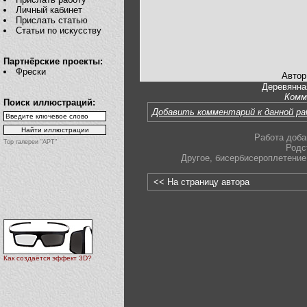
Личный кабинет
Прислать статью
Статьи по искусству
Партнёрские проекты:
Фрески
Автор
Деревянна
Комм
Поиск иллюстраций:
Добавить комментарий к данной р
Работа доба
Top галереи "АРТ"
Родс
Другое
,
бисербисероплетение
<< На страницу автора
Как создаётся эффект 3D?