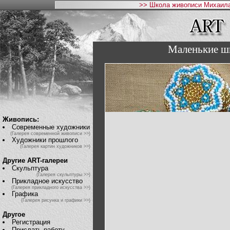
>> Школа живописи Михаила
Маленькие шк
Живопись:
Современные художники
(Галерея современной живописи >>)
Художники прошлого
(Галерея картин художников >>)
Другие ART-галереи
Скульптура
(Галерея скульптуры >>)
Прикладное искусство
(Галерея прикладного искусства >>)
Графика
(Галерея рисунка и графики >>)
Другое
Регистрация
Прислать работу