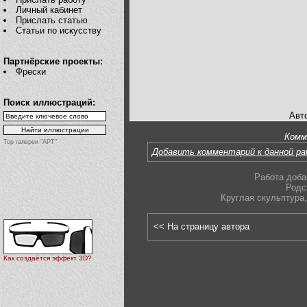
Личный кабинет
Прислать статью
Статьи по искусству
Партнёрские проекты:
Фрески
Поиск иллюстраций:
Авто
Комм
Top галереи "АРТ"
Добавить комментарий к данной р
Работа доба
Родс
Круглая скульптура
,
<< На страницу автора
Как создаётся эффект 3D?