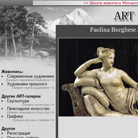
>> Школа живописи Михаила
Paolina Borghese 
Живопись:
Современные художники
(Галерея современной живописи >>)
Художники прошлого
(Галерея картин художников >>)
Другие ART-галереи
Скульптура
(Галерея скульптуры >>)
Прикладное искусство
(Галерея прикладного искусства >>)
Графика
(Галерея рисунка и графики >>)
Другое
Регистрация
Прислать работу