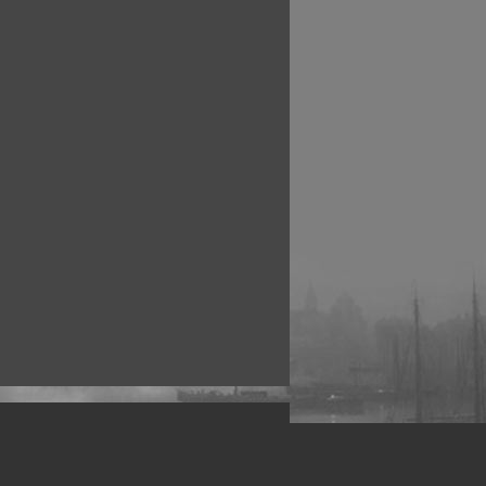
рофессиональных фотографов.
 макро, авто, гламур, фото свадеб и др.