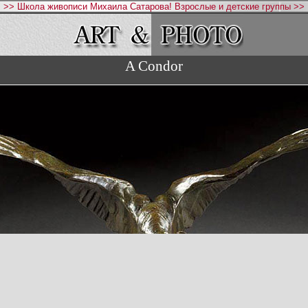
>> Школа живописи Михаила Сатарова! Взрослые и детские группы >>
A Condor