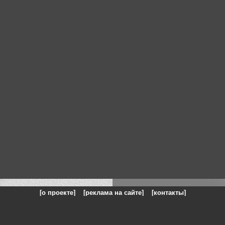
[о проекте]
[реклама на сайте]
[контакты]
: на сайте представлены галереи картин и фотографий художников и п
одели, реклама, панорамы, чёрно белое фото, море, фэнтази, натюрморт,