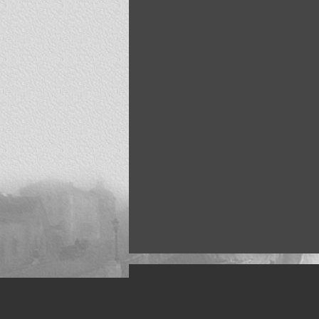
Искусство, живопись и фото
Жанры: Пейзаж, портрет, ню, природа, м