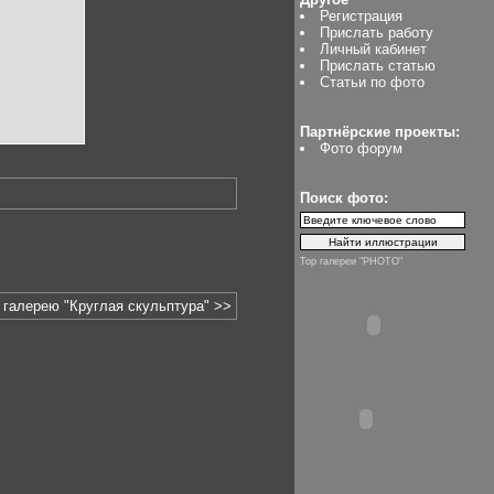
Регистрация
Прислать работу
Личный кабинет
Прислать статью
Статьи по фото
Партнёрские проекты:
Фото форум
Поиск фото:
Top галереи "PHOTO"
 галерею "Круглая скульптура" >>