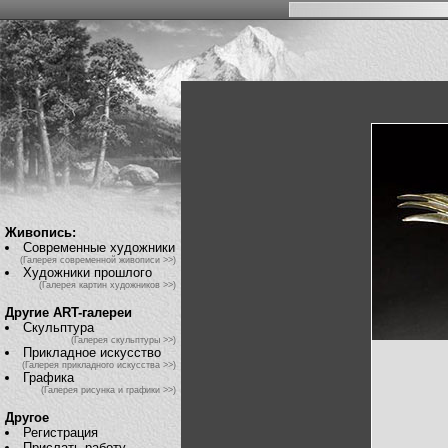
Живопись:
Современные художники
(Галерея современной живописи >>)
Художники прошлого
(Галерея картин художников >>)
Другие ART-галереи
Скульптура
(Галерея скульптуры >>)
Прикладное искусство
(Галерея прикладного искусства >>)
Графика
(Галерея рисунка и графики >>)
Другое
Регистрация
Прислать работу