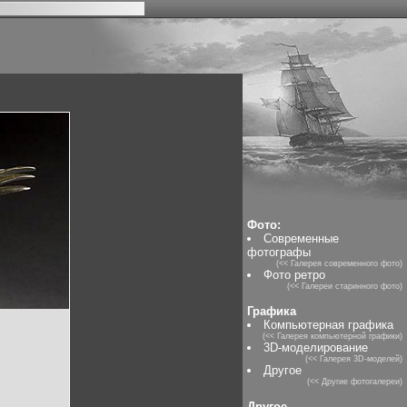
Фото:
Современные
фотографы
(<< Галерея современного фото)
Фото ретро
(<< Галереи старинного фото)
Графика
Компьютерная графика
(<< Галерея компьютерной графики)
3D-моделирование
(<< Галерея 3D-моделей)
Другое
(<< Другие фотогалереи)
Другое