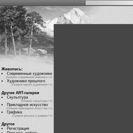
Живопись:
Современные художники
(Галерея современной живописи >>)
Художники прошлого
(Галерея картин художников >>)
Другие ART-галереи
Скульптура
(Галерея скульптуры >>)
Прикладное искусство
(Галерея прикладного искусства >>)
Графика
(Галерея рисунка и графики >>)
Другое
Регистрация
Прислать работу