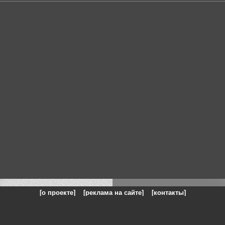
[о проекте]
[реклама на сайте]
[контакты]
: на сайте представлены галереи картин и фотографий художников и п
одели, реклама, панорамы, чёрно белое фото, море, фэнтази, натюрморт,