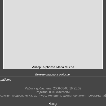
Автор: Alphonse Maria Mucha
Комментарии к работе:
 работе
Работа добавлена: 2006-03-03 16:21:02
Родственные категории:
ология
,
модерн
,
муха
,
арт-нуво
,
женщина
,
цветы
,
орнамент
,
реклама
,
а
Назад