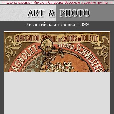
>> Школа живописи Михаила Сатарова! Взрослые и детские группы >>
Византийская головка, 1899