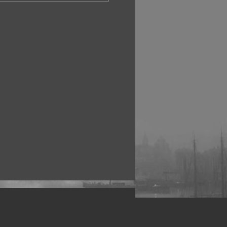
рофессиональных фотографов.
 макро, авто, гламур, фото свадеб и др.