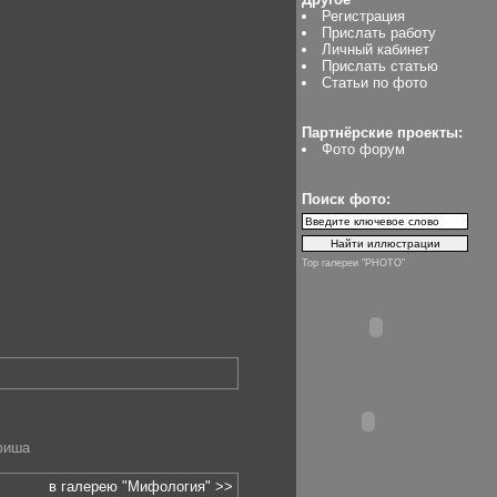
Регистрация
Прислать работу
Личный кабинет
Прислать статью
Статьи по фото
Партнёрские проекты:
Фото форум
Поиск фото:
Top галереи "PHOTO"
фиша
в галерею "Мифология" >>