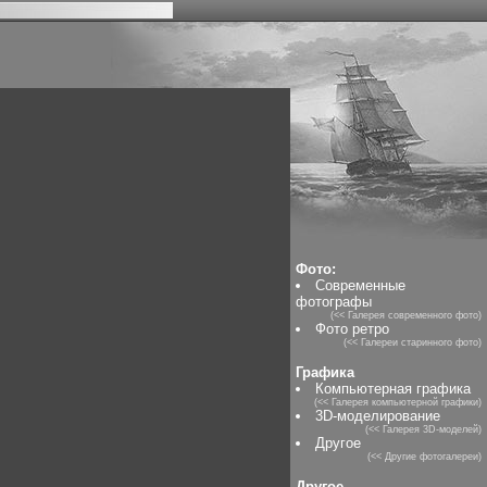
Фото:
Современные
фотографы
(<< Галерея современного фото)
Фото ретро
(<< Галереи старинного фото)
Графика
Компьютерная графика
(<< Галерея компьютерной графики)
3D-моделирование
(<< Галерея 3D-моделей)
Другое
(<< Другие фотогалереи)
Другое