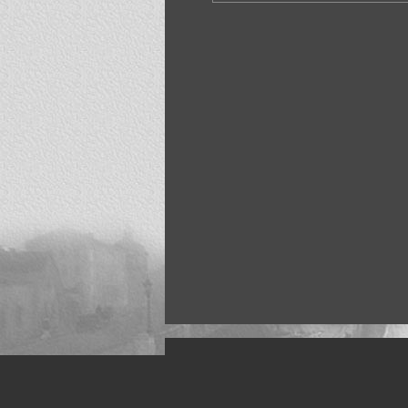
Искусство, живопись и фото
Жанры: Пейзаж, портрет, ню, природа, м