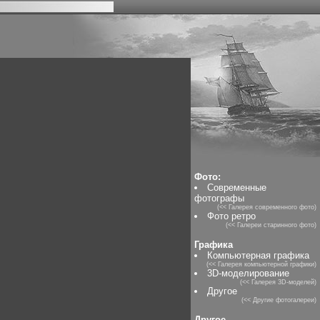
Фото:
Современные
фотографы
(<< Галерея современного фото)
Фото ретро
(<< Галереи старинного фото)
Графика
Компьютерная графика
(<< Галерея компьютерной графики)
3D-моделирование
(<< Галерея 3D-моделей)
Другое
(<< Другие фотогалереи)
Другое