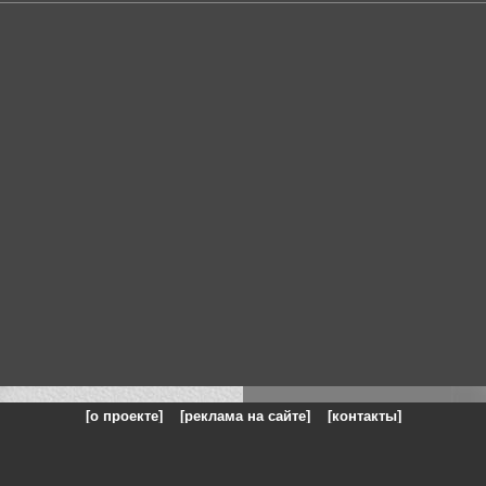
[о проекте]
[реклама на сайте]
[контакты]
: на сайте представлены галереи картин и фотографий художников и п
одели, реклама, панорамы, чёрно белое фото, море, фэнтази, натюрморт,