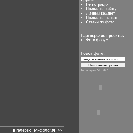
Регистрация
Прислать работу
Личный кабинет
Прислать статью
Статьи по фото
Партнёрские проекты:
Фото форум
Поиск фото:
Top галереи "PHOTO"
в галерею "Мифология" >>