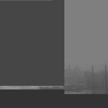
рофессиональных фотографов.
 макро, авто, гламур, фото свадеб и др.