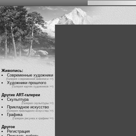
Живопись:
Современные художники
(Галерея современной живописи >>)
Художники прошлого
(Галерея картин художников >>)
Другие ART-галереи
Скульптура
(Галерея скульптуры >>)
Прикладное искусство
(Галерея прикладного искусства >>)
Графика
(Галерея рисунка и графики >>)
Другое
Регистрация
Прислать работу