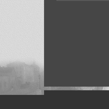
Искусство, живопись и фото
Жанры: Пейзаж, портрет, ню, природа, м