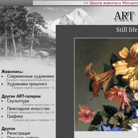
>> Школа живописи Михаила
Still lif
Живопись:
Современные художники
(Галерея современной живописи >>)
Художники прошлого
(Галерея картин художников >>)
Другие ART-галереи
Скульптура
(Галерея скульптуры >>)
Прикладное искусство
(Галерея прикладного искусства >>)
Графика
(Галерея рисунка и графики >>)
Другое
Регистрация
Прислать работу