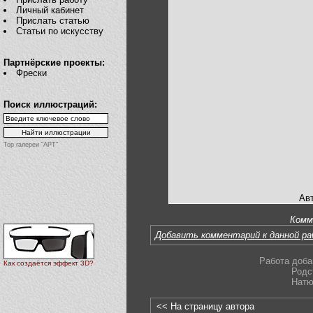
Личный кабинет
Прислать статью
Статьи по искусству
Партнёрские проекты:
Фрески
Поиск иллюстраций:
Top галереи "АРТ"
Авт
Комм
Добавить комментарий к данной р
Работа доба
Как создаётся эффект 3D?
Родс
Натю
<< На страницу автора