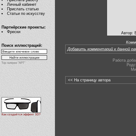
Личный кабинет
Прислать статью
Статьи по искусству
Партнёрские проекты:
Фрески
Автор: B
Комм
Поиск иллюстраций:
Добавить комментарий к данной р
Работа доба
Top галереи "АРТ"
Родс
Ми
<< На страницу автора
Как создаётся эффект 3D?