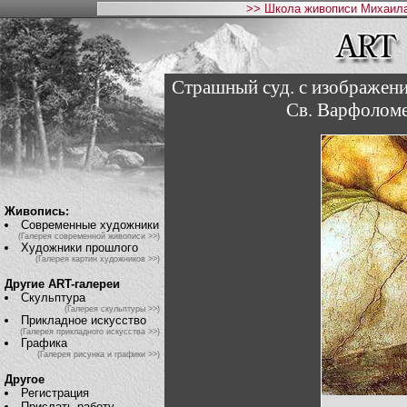
>> Школа живописи Михаила
Страшный суд. с изображени
Св. Варфоломея
Живопись:
Современные художники
(Галерея современной живописи >>)
Художники прошлого
(Галерея картин художников >>)
Другие ART-галереи
Скульптура
(Галерея скульптуры >>)
Прикладное искусство
(Галерея прикладного искусства >>)
Графика
(Галерея рисунка и графики >>)
Другое
Регистрация
Прислать работу