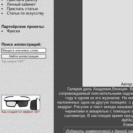
Личный кабинет
Прислать статью
Статьи по искусству
Партнёрские проекты:
Фрески
Поиск иллюстраций:
Top галереи "АРТ"
Автор
Галерея дель Академия,Венеция. В
сопровождаемый пояснительными надпи
году в одном из его журналов. На н
наложенных одна на другую позициях: с
квадрат. Рисунок и текст иногда называ
чернилами и акварелью с помощью ме
Как создаётся эффект 3D?
сантиметра. В настоящее время наход
dell'A
Комм
Добавить комментарий к данной р