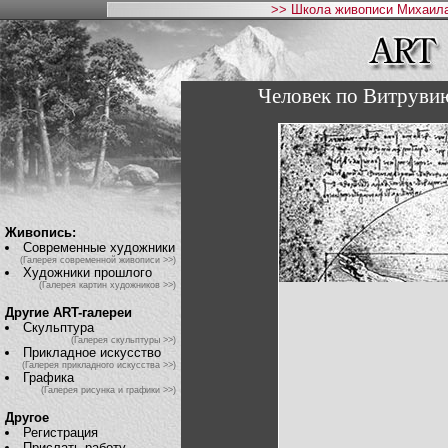
>> Школа живописи Михаила
Человек по Витрувию,
Живопись:
Современные художники
(Галерея современной живописи >>)
Художники прошлого
(Галерея картин художников >>)
Другие ART-галереи
Скульптура
(Галерея скульптуры >>)
Прикладное искусство
(Галерея прикладного искусства >>)
Графика
(Галерея рисунка и графики >>)
Другое
Регистрация
Прислать работу